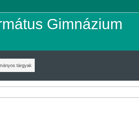
ormátus Gimnázium
mányos tárgyak
Kurzuskategóriák