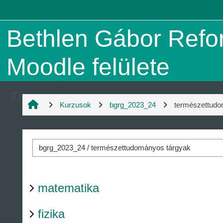
Tovább a fő tartalomhoz
Bethlen Gábor Ref
Moodle felülete
Blokkfiók nyitása
Kurzusok
bgrg_2023_24
természettudo
matematika
fizika