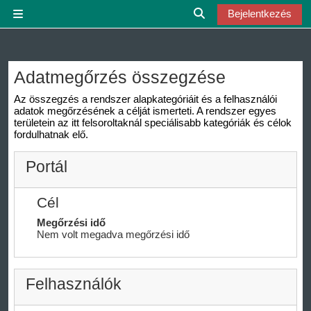
Tovább a fő tartalomhoz
Bejelentkezés
Oldalpanel
Keresési bemeneti ada
Adatmegőrzés összegzése
Az összegzés a rendszer alapkategóriáit és a felhasználói
adatok megőrzésének a célját ismerteti. A rendszer egyes
területein az itt felsoroltaknál speciálisabb kategóriák és célok
fordulhatnak elő.
Portál
Cél
Megőrzési idő
Nem volt megadva megőrzési idő
Felhasználók