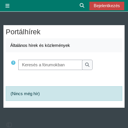
Tovább a fő tartalomhoz
Bejelentkezés
Oldalpanel
Keresési bemeneti ada
Portálhírek
Általános hírek és közlemények
Keresés a fórumokban
Keresés a fórumokba
(Nincs még hír)
Blokkfiók nyitása