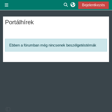
Tovább a fő tartalomhoz
Bejelentkezés
Oldalpanel
Keresési bemeneti adatok
Portálhírek
Ebben a fórumban még nincsenek beszélgetéstémák
Blokkfiók nyitása